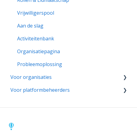
Vrijwilligerspool
Aan de slag
Activiteitenbank
Organisatiepagina
Probleemoplossing
Voor organisaties
Voor platformbeheerders
Aan de slag
Pagina & Instellingen
Admins & Moderators
Rollen & Lidmaatschap
Gebruikers & Organisaties
Activiteiten
Activiteiten