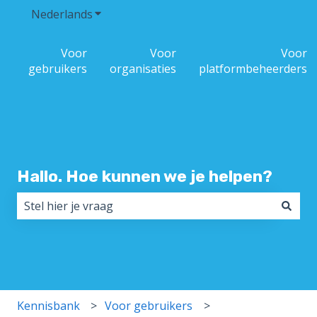
Nederlands
Submenu tonen voor vertalingen
Voor
Voor
Voor
gebruikers
organisaties
platformbeheerders
Hallo. Hoe kunnen we je helpen?
Er zijn geen suggesties want het zoekveld is leeg.
Kennisbank
Voor gebruikers