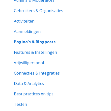
Notificaties & Berichten
Pagina & Instellingen
Admins & Moderators
Rollen & Lidmaatschap
Rollen & Lidmaatschap
Gebruikers & Organisaties
Vrijwilligerspool
Activiteiten
Activiteiten
Aan de slag
Aanmeldingen
Aanmeldingen
Activiteitenbank
Activiteitenrapporten
Pagina's & Blogposts
Organisatiepagina
Vrijwilligerspool
Features & Instellingen
Probleemoplossing
Formulieren & Documenten
Vrijwilligerspool
Notificaties & Berichten
Connecties & Integraties
Data & Analytics
Data & Analytics
Geavanceerde trainingen
Best practices en tips
Best practices
Testen