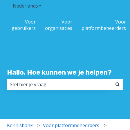
Nederlands
Submenu tonen voor vertalingen
Voor
Voor
Voor
gebruikers
organisaties
platformbeheerders
Hallo. Hoe kunnen we je helpen?
Er zijn geen suggesties want het zoekveld is leeg.
Kennisbank
Voor platformbeheerders