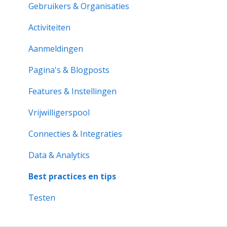
Rollen & Lidmaatschap
Rollen & Lidmaatschap
Gebruikers & Organisaties
Vrijwilligerspool
Activiteiten
Activiteiten
Aan de slag
Aanmeldingen
Aanmeldingen
Activiteitenbank
Activiteitenrapporten
Pagina's & Blogposts
Organisatiepagina
Vrijwilligerspool
Features & Instellingen
Probleemoplossing
Formulieren & Documenten
Vrijwilligerspool
Notificaties & Berichten
Connecties & Integraties
Data & Analytics
Data & Analytics
Geavanceerde trainingen
Best practices en tips
Best practices
Testen