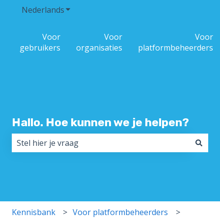
Nederlands
Submenu tonen voor vertalingen
Voor
Voor
Voor
gebruikers
organisaties
platformbeheerders
Hallo. Hoe kunnen we je helpen?
Er zijn geen suggesties want het zoekveld is leeg.
Kennisbank
Voor platformbeheerders