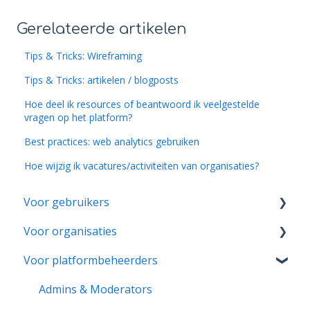
Gerelateerde artikelen
Tips & Tricks: Wireframing
Tips & Tricks: artikelen / blogposts
Hoe deel ik resources of beantwoord ik veelgestelde
vragen op het platform?
Best practices: web analytics gebruiken
Hoe wijzig ik vacatures/activiteiten van organisaties?
Voor gebruikers
Voor organisaties
Account & Instellingen
Voor platformbeheerders
Aanmeldingen & Activiteitenrapporten
Aan de slag
Notificaties & Berichten
Pagina & Instellingen
Admins & Moderators