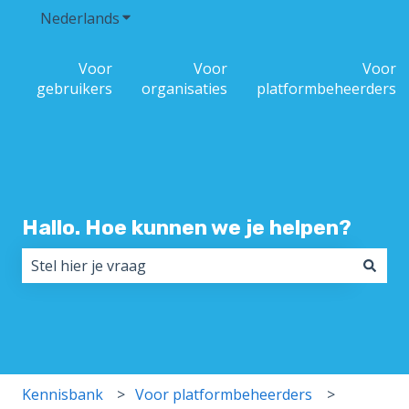
Nederlands
Submenu tonen voor vertalingen
Voor
Voor
Voor
gebruikers
organisaties
platformbeheerders
Hallo. Hoe kunnen we je helpen?
Er zijn geen suggesties want het zoekveld is leeg.
Kennisbank
Voor platformbeheerders