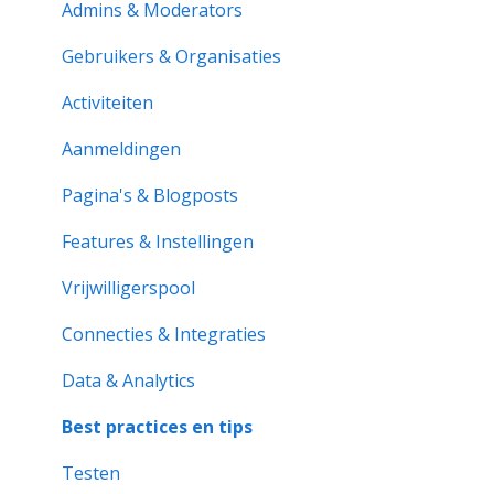
Notificaties & Berichten
Pagina & Instellingen
Admins & Moderators
Rollen & Lidmaatschap
Rollen & Lidmaatschap
Gebruikers & Organisaties
Vrijwilligerspool
Activiteiten
Activiteiten
Aan de slag
Aanmeldingen
Aanmeldingen
Activiteitenbank
Activiteitenrapporten
Pagina's & Blogposts
Organisatiepagina
Vrijwilligerspool
Features & Instellingen
Probleemoplossing
Formulieren & Documenten
Vrijwilligerspool
Notificaties & Berichten
Connecties & Integraties
Data & Analytics
Data & Analytics
Geavanceerde trainingen
Best practices en tips
Best practices
Testen