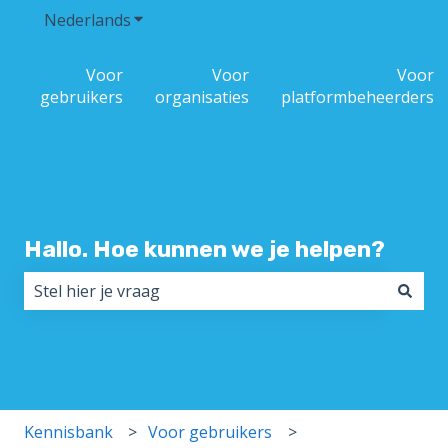
Nederlands
Submenu tonen voor vertalingen
Voor
Voor
Voor
gebruikers
organisaties
platformbeheerders
Hallo. Hoe kunnen we je helpen?
Er zijn geen suggesties want het zoekveld is leeg.
Kennisbank
Voor gebruikers