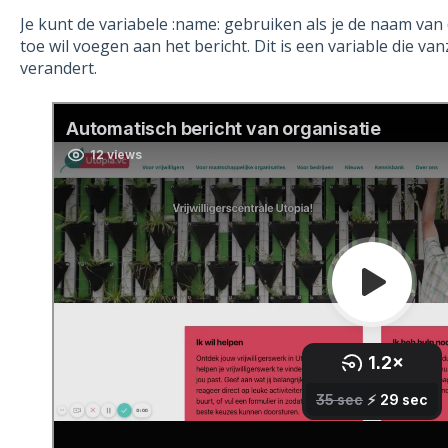
Je kunt de variabele :name: gebruiken als je de naam van
toe wil voegen aan het bericht. Dit is een variable die va
verandert.