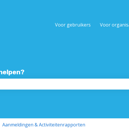
ertalingen
Voor gebruikers
Voor organis
 helpen?
oekveld is leeg.
Aanmeldingen & Activiteitenrapporten