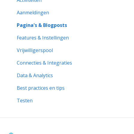
Aan de slag
Aanmeldingen
Aanmeldingen
Activiteitenbank
Activiteitenrapporten
Pagina's & Blogposts
Organisatiepagina
Vrijwilligerspool
Features & Instellingen
Probleemoplossing
Formulieren & Documenten
Vrijwilligerspool
Notificaties & Berichten
Connecties & Integraties
Data & Analytics
Data & Analytics
Geavanceerde trainingen
Best practices en tips
Best practices
Testen