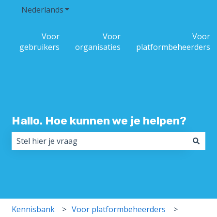
Nederlands
Submenu tonen voor vertalingen
Voor
Voor
Voor
gebruikers
organisaties
platformbeheerders
Hallo. Hoe kunnen we je helpen?
Er zijn geen suggesties want het zoekveld is leeg.
Kennisbank
Voor platformbeheerders