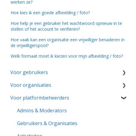
werken ze?
Hoe kies ik een goede afbeelding / foto?
Hoe help je een gebruiker het wachtwoord opnieuw in te
stellen of het account te verifiëren?
Hoe vaak kan een organisatie een vrijwilliger benaderen in
de vrijwilligerspool?
Welk formaat moet ik kiezen voor mijn afbeelding / foto?
Voor gebruikers
Voor organisaties
Account & Instellingen
Voor platformbeheerders
Aanmeldingen & Activiteitenrapporten
Aan de slag
Notificaties & Berichten
Pagina & Instellingen
Admins & Moderators
Rollen & Lidmaatschap
Rollen & Lidmaatschap
Gebruikers & Organisaties
Vrijwilligerspool
Activiteiten
Activiteiten