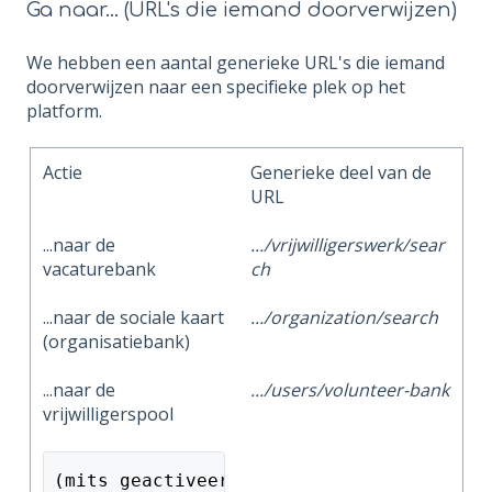
Ga naar... (URL's die iemand doorverwijzen)
We hebben een aantal generieke URL's die iemand
doorverwijzen naar een specifieke plek op het
platform.
Actie
Generieke deel van de
URL
...naar de
.../vrijwilligerswerk/sear
vacaturebank
ch
...naar de sociale kaart
.../organization/search
(organisatiebank)
...naar de
.../users/volunteer-bank
vrijwilligerspool
(mits geactiveerd op het platform)