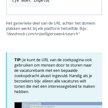
(je moet ingelogd zijn, zo niet, dan wo
Het generieke deel van de URL achter het domein
plakken werkt bij elk platform hetzelfde. Bijv.:
"deedmob.com/vrijwilligerswerk/search"
TIP:
Je kunt de URL van de zoekpagina ook
gebruiken om mensen door te sturen naar
de vacaturebank met een bepaalde
zoekopdracht alvast ingevuld. Handig als je
bezoekers bijv. alleen alle vacatures wilt
tonen die met één interessegebied te maken
hebben.