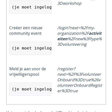
3Dworkshop
(je moet ingelogd zijn, zo niet, dan wor
Creëer een nieuw
/login?next=%2Fmy-
community event
organization%2F
activit
eiten
%2Fnew%3Ftype%
3Dvolunteering
(je moet ingelogd zijn, zo niet, dan wor
Meld je aan voor de
/register?
vrijwilligerspool
next=%2F%3Fvolunteer
Onboard%3Dtrue%26v
olunteerOnboardRegist
(je moet ingelogd zijn, zo niet, dan wor
er%3Dtrue