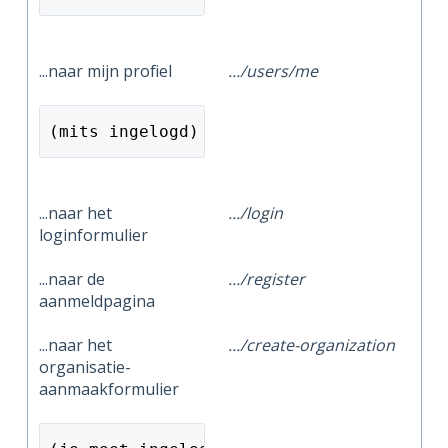
...naar mijn profiel
.../users/me
(mits ingelogd)
...naar het
.../login
loginformulier
...naar de
.../register
aanmeldpagina
...naar het
.../create-organization
organisatie-
aanmaakformulier