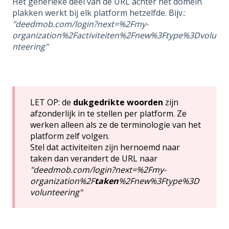
Het generieke deel van de URL achter het domein
plakken werkt bij elk platform hetzelfde. Bijv.:
"deedmob.com/login?next=%2Fmy-
organization%2Factiviteiten%2Fnew%3Ftype%3Dvolu
nteering"
LET OP: de
dukgedrikte woorden
zijn
afzonderlijk in te stellen per platform. Ze
werken alleen als ze de terminologie van het
platform zelf volgen.
Stel dat activiteiten zijn hernoemd naar
taken dan verandert de URL naar
"deedmob.com/login?next=%2Fmy-
organization%2F
taken
%2Fnew%3Ftype%3D
volunteering"